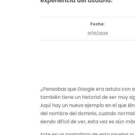
experiencia del usuario.
Fecha:
31/10/2024
¿Pensabas que Google era astuto con su
también tiene un historial de ser muy si
Aquí hay un nuevo ejemplo en el que Bin
del nombre del dominio, cuando normalm
siendo difícil de ver, esta vez es aún m
Este es un pantallazo de esta prueba 