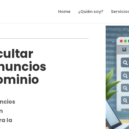
Home
¿Quién soy?
Servicio
cultar
Anuncios
ominio
ncios
n
ra la